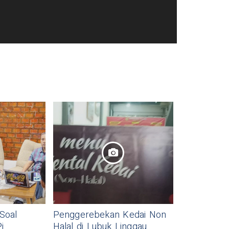
Pengge
Soal
Penggerebekan Kedai Non
i
Halal di Lubuk Linggau