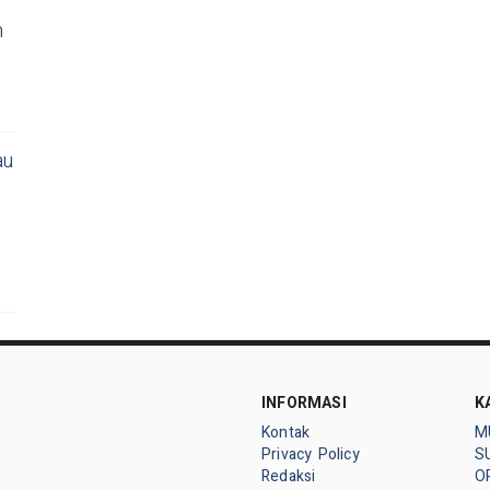
m
au
INFORMASI
K
Kontak
M
Privacy Policy
S
Redaksi
OP