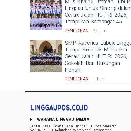
MTs Khairul Ummah Lubuk
Linggau Unjuk Sinergi dala
Gerak Jalan HUT RI 2026,
Tampilkan Semangat 45
PENDIDIKAN
22 jam
SMP Xaverius Lubuk Lingg
Tampil Kompak Meriahkan
Gerak Jalan HUT RI 2026,
Sekolah Beri Dukungan
Penuh
PENDIDIKAN
1 hari
PT WAHANA LINGGAU MEDIA
Lantai Dasar Graha Pena Linggau, Jl. Yos Sudarso
No. 04 RT. 01 Kelurahan Watervang, Kecamatan