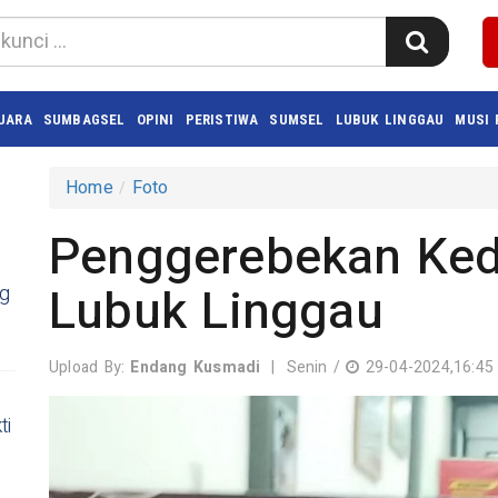
UARA
SUMBAGSEL
OPINI
PERISTIWA
SUMSEL
LUBUK LINGGAU
MUSI
Home
Foto
Penggerebekan Keda
Lubuk Linggau
ng
Upload By:
Endang Kusmadi
|
Senin /
29-04-2024,16:45
ti