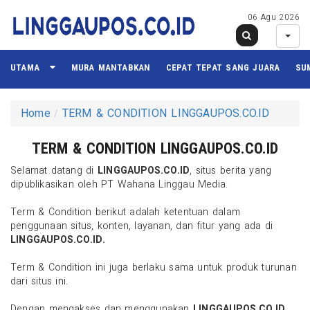
06 Agu 2026
UTAMA
MURA MANTABKAN
CEPAT TEPAT SANG JUARA
SU
Home
TERM & CONDITION LINGGAUPOS.CO.ID
TERM & CONDITION LINGGAUPOS.CO.ID
Selamat datang di
LINGGAUPOS.CO.ID
, situs berita yang
dipublikasikan oleh PT Wahana Linggau Media.
Term & Condition berikut adalah ketentuan dalam
penggunaan situs, konten, layanan, dan fitur yang ada di
LINGGAUPOS.CO.ID.
Term & Condition ini juga berlaku sama untuk produk turunan
dari situs ini.
Dengan mengakses dan menggunakan
LINGGAUPOS.CO.ID,