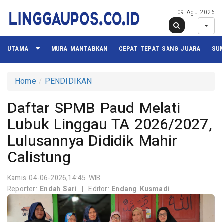
09 Agu 2026
UTAMA
MURA MANTABKAN
CEPAT TEPAT SANG JUARA
SU
Home
PENDIDIKAN
Daftar SPMB Paud Melati
Lubuk Linggau TA 2026/2027,
Lulusannya Dididik Mahir
Calistung
Kamis 04-06-2026,14:45 WIB
Reporter:
Endah Sari
|
Editor:
Endang Kusmadi