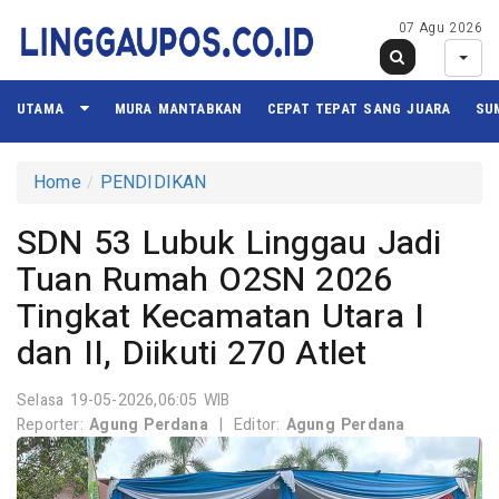
07 Agu 2026
UTAMA
MURA MANTABKAN
CEPAT TEPAT SANG JUARA
SU
Home
PENDIDIKAN
SDN 53 Lubuk Linggau Jadi
Tuan Rumah O2SN 2026
Tingkat Kecamatan Utara I
dan II, Diikuti 270 Atlet
Selasa 19-05-2026,06:05 WIB
Reporter:
Agung Perdana
|
Editor:
Agung Perdana