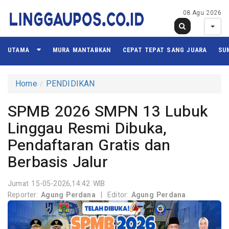
08 Agu 2026
UTAMA
MURA MANTABKAN
CEPAT TEPAT SANG JUARA
SU
Home
PENDIDIKAN
SPMB 2026 SMPN 13 Lubuk
Linggau Resmi Dibuka,
Pendaftaran Gratis dan
Berbasis Jalur
Jumat 15-05-2026,14:42 WIB
Reporter:
Agung Perdana
|
Editor:
Agung Perdana