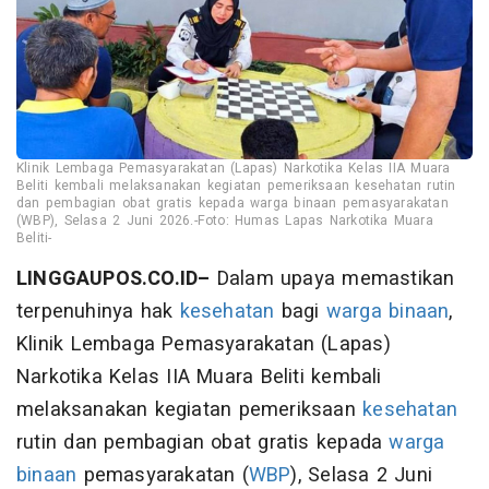
Klinik Lembaga Pemasyarakatan (Lapas) Narkotika Kelas IIA Muara
Beliti kembali melaksanakan kegiatan pemeriksaan kesehatan rutin
dan pembagian obat gratis kepada warga binaan pemasyarakatan
(WBP), Selasa 2 Juni 2026.-Foto: Humas Lapas Narkotika Muara
Beliti-
LINGGAUPOS.CO.ID–
Dalam upaya memastikan
terpenuhinya hak
kesehatan
bagi
warga binaan
,
Klinik Lembaga Pemasyarakatan (Lapas)
Narkotika Kelas IIA Muara Beliti kembali
melaksanakan kegiatan pemeriksaan
kesehatan
rutin dan pembagian obat gratis kepada
warga
binaan
pemasyarakatan (
WBP
), Selasa 2 Juni