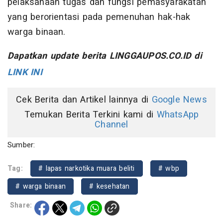
pelaksanaan tugas dan fungsi pemasyarakatan
yang berorientasi pada pemenuhan hak-hak
warga binaan.
Dapatkan update berita LINGGAUPOS.CO.ID di
LINK INI
Cek Berita dan Artikel lainnya di
Google News
Temukan Berita Terkini kami di
WhatsApp
Channel
Sumber:
Tag:
# lapas narkotika muara beliti
# wbp
# warga binaan
# kesehatan
Share: