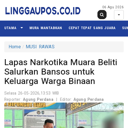
06 Agu 2026
UTAMA
MURA MANTABKAN
CEPAT TEPAT SANG JUARA
SU
Home
MUSI RAWAS
Lapas Narkotika Muara Beliti
Salurkan Bansos untuk
Keluarga Warga Binaan
Selasa 26-05-2026,13:53 WIB
Reporter:
Agung Perdana
|
Editor:
Agung Perdana