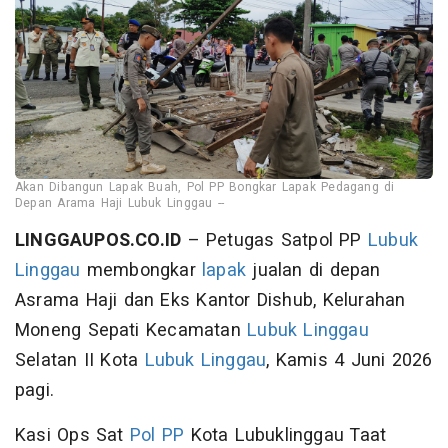
Akan Dibangun Lapak Buah, Pol PP Bongkar Lapak Pedagang di
Depan Arama Haji Lubuk Linggau --
LINGGAUPOS.CO.ID
– Petugas Satpol PP
Lubuk
Linggau
membongkar
lapak
jualan di depan
Asrama Haji dan Eks Kantor Dishub, Kelurahan
Moneng Sepati Kecamatan
Lubuk Linggau
Selatan II Kota
Lubuk Linggau
, Kamis 4 Juni 2026
pagi.
Kasi Ops Sat
Pol PP
Kota Lubuklinggau Taat