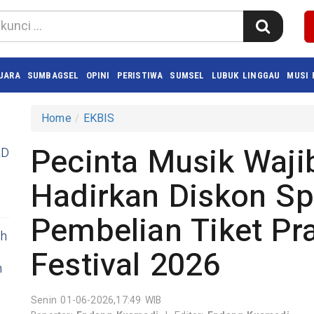
UARA
SUMBAGSEL
OPINI
PERISTIWA
SUMSEL
LUBUK LINGGAU
MUSI
Home
EKBIS
Pecinta Musik Waji
RD
Hadirkan Diskon Sp
Pembelian Tiket P
ih
Festival 2026
n
Senin 01-06-2026,17:49 WIB