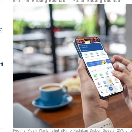
Reporter:
Endang Kusmadi
|
Editor:
Endang Kusmadi
ng
ti
Pecinta Musik Wajib Tahu! BRImo Hadirkan Diskon Spesial 25% unt