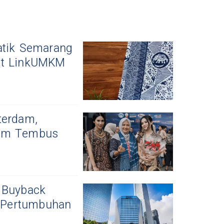
atik Semarang
kat LinkUMKM
terdam,
lam Tembus
 Buyback
 Pertumbuhan