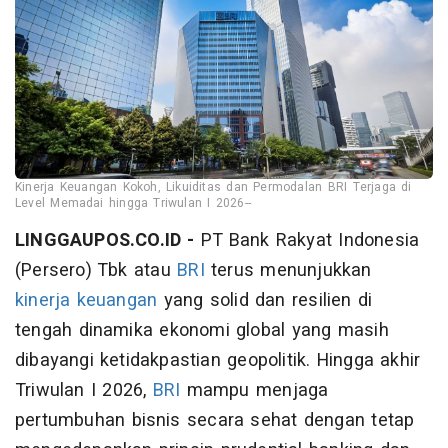
Kinerja Keuangan Kokoh, Likuiditas dan Permodalan BRI Terjaga di
Level Memadai hingga Triwulan I 2026--
LINGGAUPOS.CO.ID -
PT Bank Rakyat Indonesia
(Persero) Tbk atau
BRI
terus menunjukkan
kinerja keuangan
yang solid dan resilien di
tengah dinamika ekonomi global yang masih
dibayangi ketidakpastian geopolitik. Hingga akhir
Triwulan I 2026,
BRI
mampu menjaga
pertumbuhan bisnis secara sehat dengan tetap