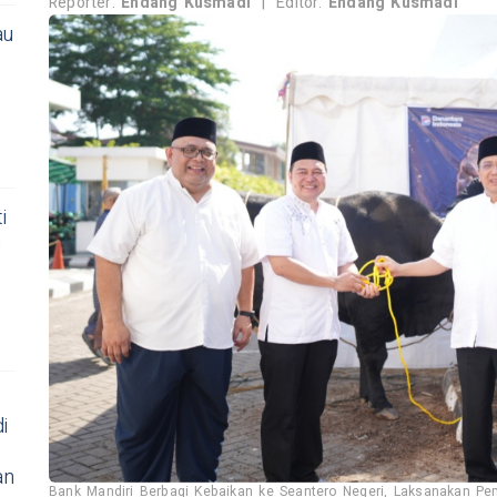
Reporter:
Endang Kusmadi
|
Editor:
Endang Kusmadi
au
i
i
i
an
Bank Mandiri Berbagi Kebaikan ke Seantero Negeri, Laksanakan P