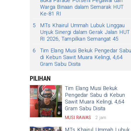
Buka Parade Porseni Pegawai dan
Warga Binaan dalam Semarak HUT
Ke-81 RI
5
MTs Khairul Ummah Lubuk Linggau
Unjuk Sinergi dalam Gerak Jalan HUT
RI 2026, Tampilkan Semangat 45
6
Tim Elang Musi Bekuk Pengedar Sab
di Kebun Sawit Muara Kelingi, 4,64
Gram Sabu Disita
PILIHAN
Tim Elang Musi Bekuk
Pengedar Sabu di Kebun
Sawit Muara Kelingi, 4,64
Gram Sabu Disita
MUSI RAWAS
2 jam
MTs Khairul Ummah Lubuk