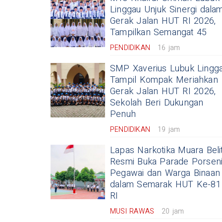
Linggau Unjuk Sinergi dala
Gerak Jalan HUT RI 2026,
Tampilkan Semangat 45
PENDIDIKAN
16 jam
SMP Xaverius Lubuk Lingg
Tampil Kompak Meriahkan
Gerak Jalan HUT RI 2026,
Sekolah Beri Dukungan
Penuh
PENDIDIKAN
19 jam
Lapas Narkotika Muara Belit
Resmi Buka Parade Porsen
Pegawai dan Warga Binaan
dalam Semarak HUT Ke-81
RI
MUSI RAWAS
20 jam