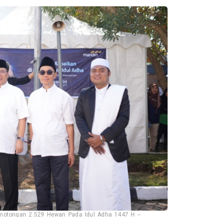
emotongan 2.529 Hewan Pada Idul Adha 1447 H --